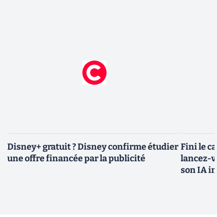
Disney+ gratuit ? Disney confirme étudier
Fini le c
une offre financée par la publicité
lancez-vo
son IA i