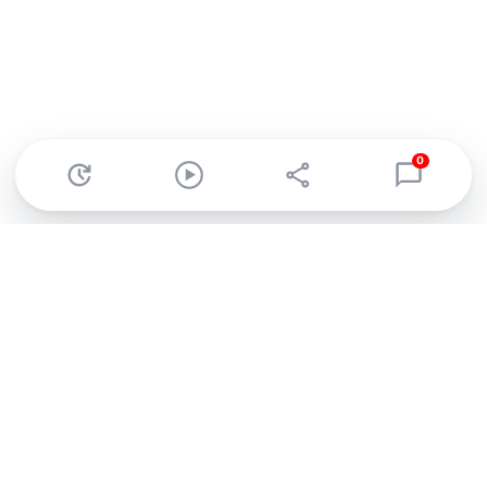
0
Abonnez-vous à notre newsletter !
Recevez un résumé quotidien de l'actu technologique.
S'inscrire
En cliquant sur s'inscrire, j’accepte de recevoir par email des
informations, actualités et offres commerciales de Clubic.