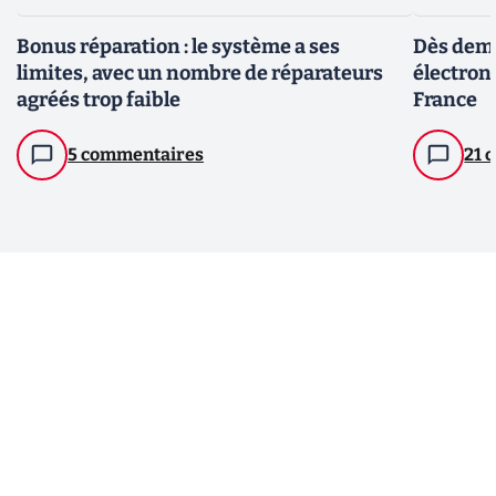
Bonus réparation : le système a ses
Dès dema
limites, avec un nombre de réparateurs
électron
agréés trop faible
France
5 commentaires
21 