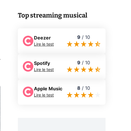
Top streaming musical
9
/
10
Deezer
Lire le test
0
9
/
10
Spotify
Lire le test
8
/
10
Apple Music
Lire le test