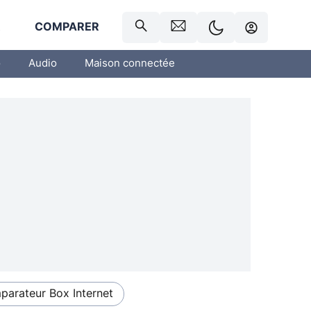
R
COMPARER
o
Audio
Maison connectée
arateur Box Internet