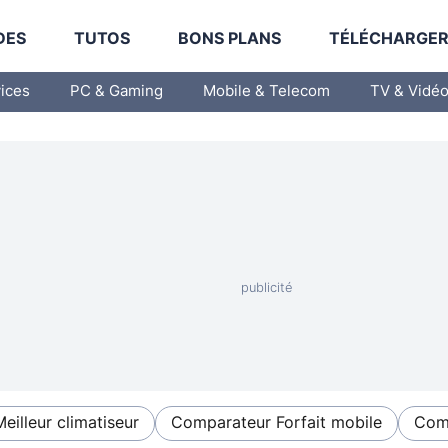
DES
TUTOS
BONS PLANS
TÉLÉCHARGE
vices
PC & Gaming
Mobile & Telecom
TV & Vidé
Meilleur climatiseur
Comparateur Forfait mobile
Comp