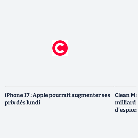
iPhone 17 : Apple pourrait augmenter ses
Clean Ma
prix dès lundi
milliard
d'espio