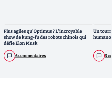
Plus agiles qu'Optimus ? L'incroyable
Un tourn
show de kung-fu des robots chinois qui
humanoïd
défie Elon Musk
6 commentaires
3 c