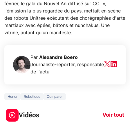
février, le gala du Nouvel An diffusé sur CCTV,
l'émission la plus regardée du pays, mettait en scène
des robots Unitree exécutant des chorégraphies d'arts
martiaux avec épées, bâtons et nunchakus. Une
vitrine, autant qu'un manifeste.
Par
Alexandre Boero
Journaliste-reporter, responsable
de l'actu
Honor
Robotique
Comparer
5 générations de
Ce que vous n
jeux dans la
savez sur la
Vidéos
prochaine Xbox !
navigation pri
Voir tout