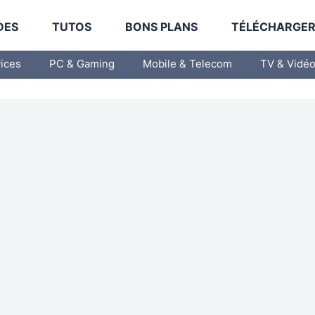
DES
TUTOS
BONS PLANS
TÉLÉCHARGE
vices
PC & Gaming
Mobile & Telecom
TV & Vidé