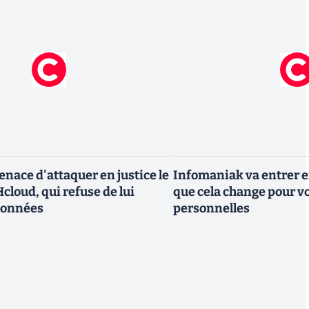
nace d'attaquer en justice le
Infomaniak va entrer en
cloud, qui refuse de lui
que cela change pour v
données
personnelles