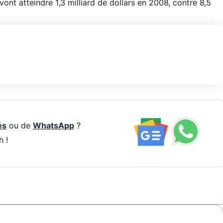
vont atteindre 1,3 milliard de dollars en 2008, contre 8,5
és
ou de
WhatsApp
?
h !