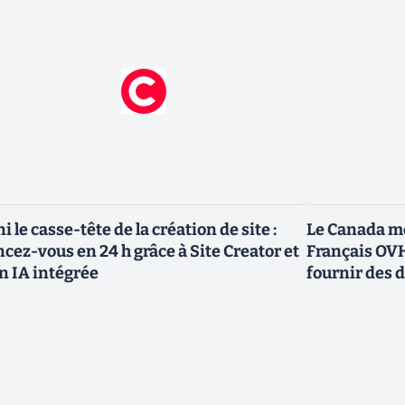
ni le casse-tête de la création de site :
Le Canada me
ncez-vous en 24 h grâce à Site Creator et
Français OVH
n IA intégrée
fournir des 