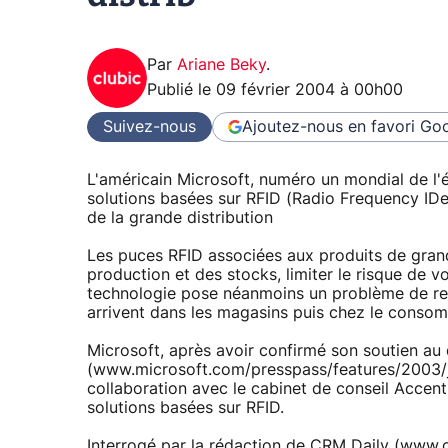
Par
Ariane Beky
.
Publié le
09 février 2004 à 00h00
Suivez-nous
Ajoutez-nous en favori
Goo
L'américain Microsoft, numéro un mondial de l'éd
solutions basées sur RFID (Radio Frequency IDent
de la grande distribution
Les puces RFID associées aux produits de gran
production et des stocks, limiter le risque de v
technologie pose néanmoins un problème de res
arrivent dans les magasins puis chez le consom
Microsoft, après avoir confirmé son soutien a
(www.microsoft.com/presspass/features/2003/ju
collaboration avec le cabinet de conseil Accen
solutions basées sur RFID.
Interrogé par la rédaction de CRM Daily (www