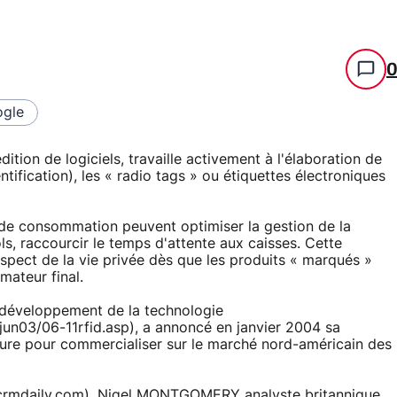
gle
ition de logiciels, travaille activement à l'élaboration de
ification), les « radio tags » ou étiquettes électroniques
de consommation peuvent optimiser la gestion de la
ols, raccourcir le temps d'attente aux caisses. Cette
pect de la vie privée dès que les produits « marqués »
mateur final.
u développement de la technologie
n03/06-11rfid.asp), a annoncé en janvier 2004 sa
ture pour commercialiser sur le marché nord-américain des
.crmdaily.com), Nigel MONTGOMERY analyste britannique