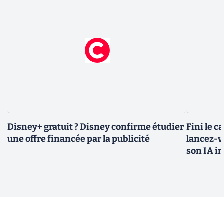
Disney+ gratuit ? Disney confirme étudier
Fini le c
une offre financée par la publicité
lancez-vo
son IA i