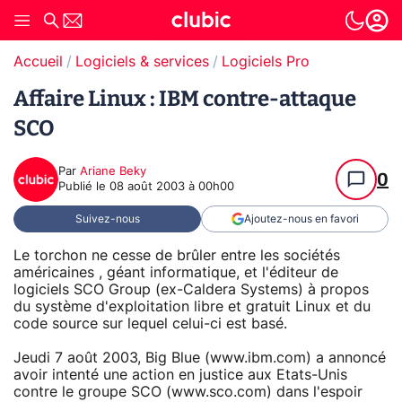
Accueil
Logiciels & services
Logiciels Pro
Affaire Linux : IBM contre-attaque
SCO
Par
Ariane Beky
0
Publié le
08 août 2003 à 00h00
Suivez-nous
Ajoutez-nous en favori
Le torchon ne cesse de brûler entre les sociétés
américaines , géant informatique, et l'éditeur de
logiciels SCO Group (ex-Caldera Systems) à propos
du système d'exploitation libre et gratuit Linux et du
code source sur lequel celui-ci est basé.
Jeudi 7 août 2003, Big Blue (www.ibm.com) a annoncé
avoir intenté une action en justice aux Etats-Unis
contre le groupe SCO (www.sco.com) dans l'espoir