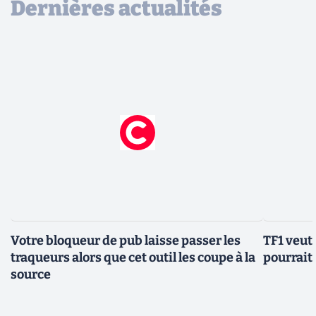
Dernières actualités
Votre bloqueur de pub laisse passer les
TF1 veut 
traqueurs alors que cet outil les coupe à la
pourrait 
source