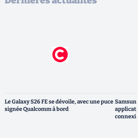
Dernières actualités
Le Galaxy S26 FE se dévoile, avec une puce
Samsung 
signée Qualcomm à bord
applicati
connexio