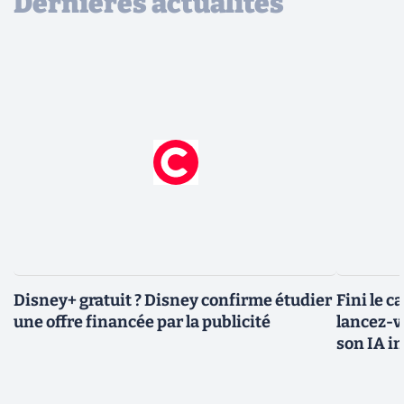
Dernières actualités
Disney+ gratuit ? Disney confirme étudier
Fini le c
une offre financée par la publicité
lancez-vo
son IA i