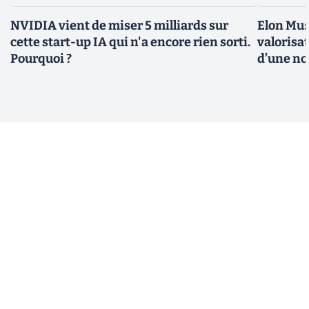
NVIDIA vient de miser 5 milliards sur
Elon Mus
cette start-up IA qui n'a encore rien sorti.
valorisat
Pourquoi ?
d’une no