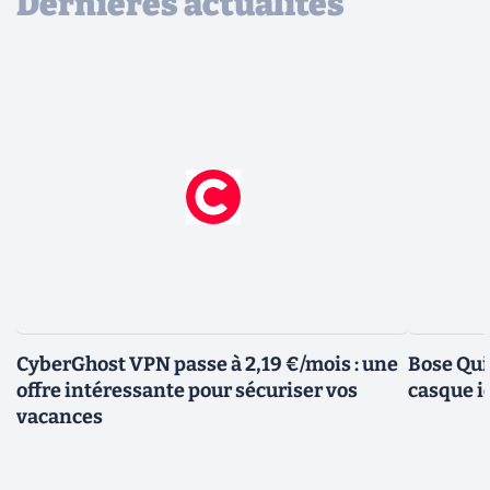
Dernières actualités
CyberGhost VPN passe à 2,19 €/mois : une
Bose Qui
offre intéressante pour sécuriser vos
casque i
vacances