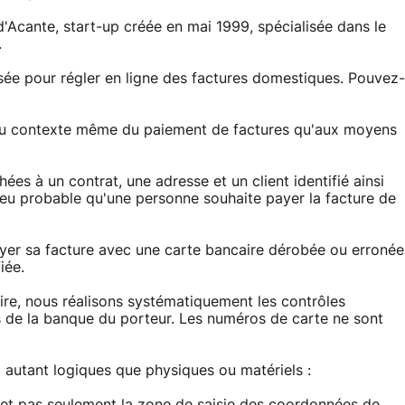
'Acante, start-up créée en mai 1999, spécialisée dans le
.
sée pour régler en ligne des factures domestiques. Pouvez-
t au contexte même du paiement de factures qu'aux moyens
hées à un contrat, une adresse et un client identifié ainsi
t peu probable qu'une personne souhaite payer la facture de
ayer sa facture avec une carte bancaire dérobée ou erronée
iée.
aire, nous réalisons systématiquement les contrôles
s de la banque du porteur. Les numéros de carte ne sont
 autant logiques que physiques ou matériels :
, et pas seulement la zone de saisie des coordonnées de