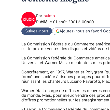
Par
pulmo
.
Publié le
01 août 2001 à 00h00
Suivez-nous
Ajoutez-nous en favori
Goo
La Commission Fédérale du Commerce américain
sur le prix de ventes des disques et vidéos de t
La Commission fédérale du Commerce américain
Universal et Warner Music d'entente sur les pri
Concrètement, en 1997, Warner et Polygram (qui
formé une société à risques partagés pour diffus
réunissant les chanteurs Luciano Pavarotti, Pla
Warner était chargé de diffuser les oeuvres enr
du monde. Mais, pour mieux vendre ces produit
d'offres promotionnelles sur les enregistremen
Et selon la Commission fédérale du Commerce am