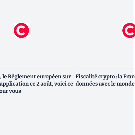
, le Règlement européen sur
Fiscalité crypto : la Fr
 application ce 2 août, voici ce
données avec le monde
our vous