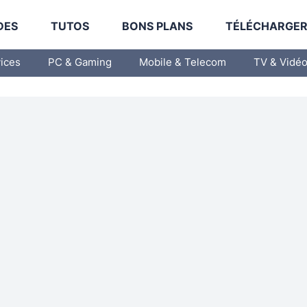
DES
TUTOS
BONS PLANS
TÉLÉCHARGE
vices
PC & Gaming
Mobile & Telecom
TV & Vidé