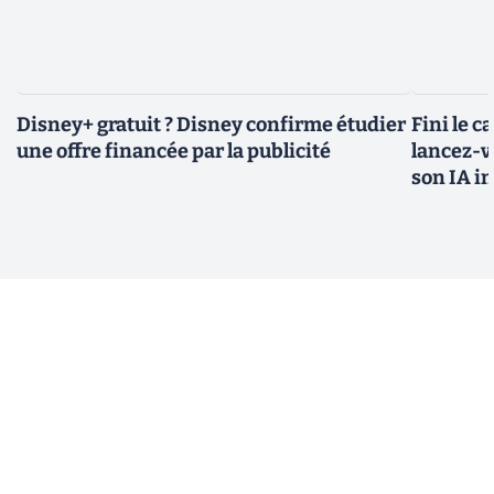
Disney+ gratuit ? Disney confirme étudier
Fini le c
une offre financée par la publicité
lancez-vo
son IA i