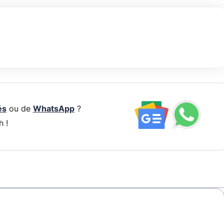
és
ou de
WhatsApp
?
h !