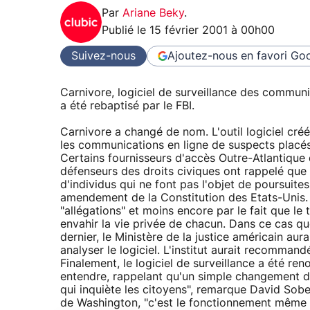
Par
Ariane Beky
.
Publié le
15 février 2001 à 00h00
Suivez-nous
Ajoutez-nous en favori
Goo
Carnivore, logiciel de surveillance des communi
a été rebaptisé par le FBI.
Carnivore a changé de nom. L'outil logiciel créé 
les communications en ligne de suspects placés
Certains fournisseurs d'accès Outre-Atlantique d
défenseurs des droits civiques ont rappelé que l
d'individus qui ne font pas l'objet de poursuites
amendement de la Constitution des Etats-Unis. 
"allégations" et moins encore par le fait que l
envahir la vie privée de chacun. Dans ce cas que
dernier, le Ministère de la justice américain aurai
analyser le logiciel. L'institut aurait recomman
Finalement, le logiciel de surveillance a été r
entendre, rappelant qu'un simple changement de
qui inquiète les citoyens", remarque David Sobel
de Washington, "c'est le fonctionnement même d