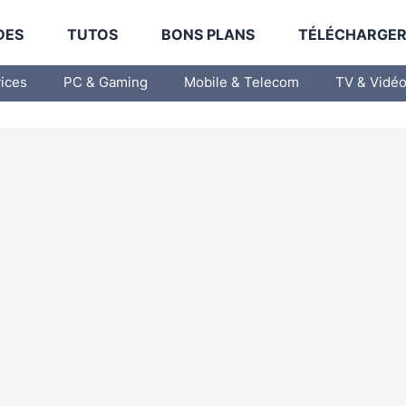
DES
TUTOS
BONS PLANS
TÉLÉCHARGE
vices
PC & Gaming
Mobile & Telecom
TV & Vidé