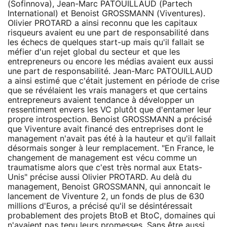
(Sofinnova), Jean-Marc PATOUILLAUD (Partech
International) et Benoist GROSSMANN (Viventures).
Olivier PROTARD a ainsi reconnu que les capitaux
risqueurs avaient eu une part de responsabilité dans
les échecs de quelques start-up mais qu'il fallait se
méfier d'un rejet global du secteur et que les
entrepreneurs ou encore les médias avaient eux aussi
une part de responsabilité. Jean-Marc PATOUILLAUD
a ainsi estimé que c'était justement en période de crise
que se révélaient les vrais managers et que certains
entrepreneurs avaient tendance à développer un
ressentiment envers les VC plutôt que d'entamer leur
propre introspection. Benoist GROSSMANN a précisé
que Viventure avait financé des entreprises dont le
management n'avait pas été à la hauteur et qu'il fallait
désormais songer à leur remplacement. "En France, le
changement de management est vécu comme un
traumatisme alors que c'est très normal aux Etats-
Unis" précise aussi Olivier PROTARD. Au delà du
management, Benoist GROSSMANN, qui annoncait le
lancement de Viventure 2, un fonds de plus de 630
millions d'Euros, a précisé qu'il se désintéressait
probablement des projets BtoB et BtoC, domaines qui
n'avaient pas tenu leurs promesses. Sans être aussi