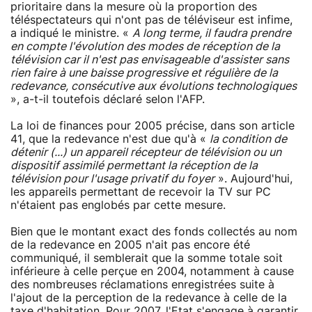
prioritaire dans la mesure où la proportion des
téléspectateurs qui n'ont pas de téléviseur est infime,
a indiqué le ministre. «
A long terme, il faudra prendre
en compte l'évolution des modes de réception de la
télévision car il n'est pas envisageable d'assister sans
rien faire à une baisse progressive et régulière de la
redevance, consécutive aux évolutions technologiques
», a-t-il toutefois déclaré selon l'AFP.
La loi de finances pour 2005 précise, dans son article
41, que la redevance n'est due qu'à «
la condition de
détenir (...) un appareil récepteur de télévision ou un
dispositif assimilé permettant la réception de la
télévision pour l'usage privatif du foyer
». Aujourd'hui,
les appareils permettant de recevoir la TV sur PC
n'étaient pas englobés par cette mesure.
Bien que le montant exact des fonds collectés au nom
de la redevance en 2005 n'ait pas encore été
communiqué, il semblerait que la somme totale soit
inférieure à celle perçue en 2004, notamment à cause
des nombreuses réclamations enregistrées suite à
l'ajout de la perception de la redevance à celle de la
taxe d'habitation. Pour 2007, l'Etat s'engage à garantir