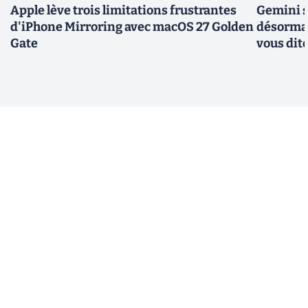
Apple lève trois limitations frustrantes
Gemini s
d'iPhone Mirroring avec macOS 27 Golden
désormai
Gate
vous dit