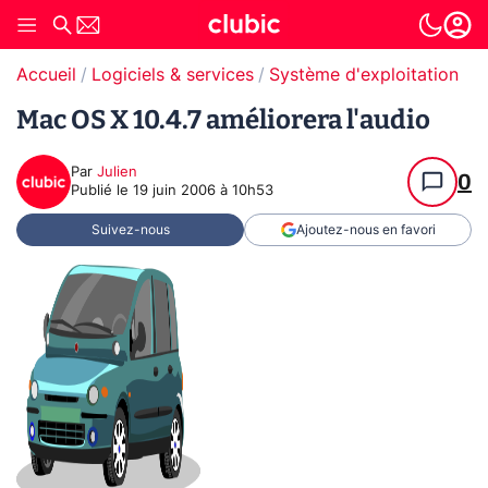
Accueil
Logiciels & services
Système d'exploitation (O
Mac OS X 10.4.7 améliorera l'audio
Par
Julien
0
Publié le
19 juin 2006 à 10h53
Suivez-nous
Ajoutez-nous en favori