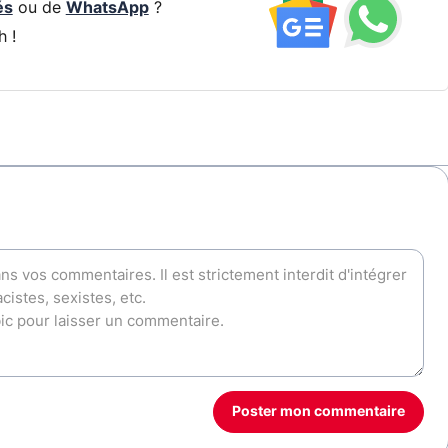
és
ou de
WhatsApp
?
h !
Poster mon commentaire