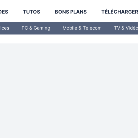
DES
TUTOS
BONS PLANS
TÉLÉCHARGE
vices
PC & Gaming
Mobile & Telecom
TV & Vidé