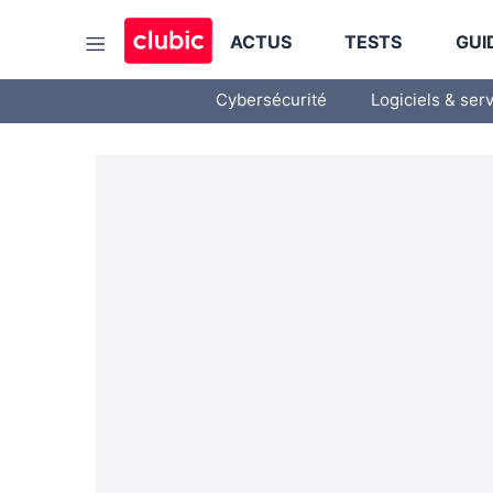
ACTUS
TESTS
GUI
Cybersécurité
Logiciels & ser