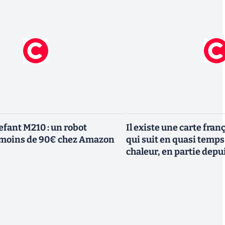
efant M210 : un robot
Il existe une carte fran
à moins de 90€ chez Amazon
qui suit en quasi temps r
chaleur, en partie depu