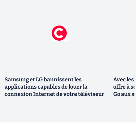
Samsung et LG bannissent les
Avec les
applications capables de louer la
offre à 
connexion Internet de votre téléviseur
Go aux s