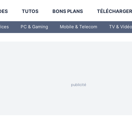
DES
TUTOS
BONS PLANS
TÉLÉCHARGE
vices
PC & Gaming
Mobile & Telecom
TV & Vidé