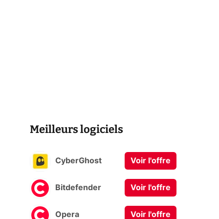
Meilleurs logiciels
CyberGhost
Voir l'offre
Bitdefender
Voir l'offre
Opera
Voir l'offre