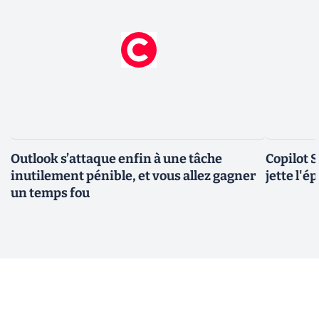
Outlook s’attaque enfin à une tâche
Copilot 
inutilement pénible, et vous allez gagner
jette l'é
un temps fou