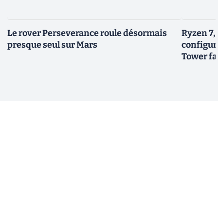
Le rover Perseverance roule désormais
Ryzen 7,
presque seul sur Mars
configur
Tower fai