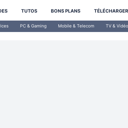
DES
TUTOS
BONS PLANS
TÉLÉCHARGE
vices
PC & Gaming
Mobile & Telecom
TV & Vidé