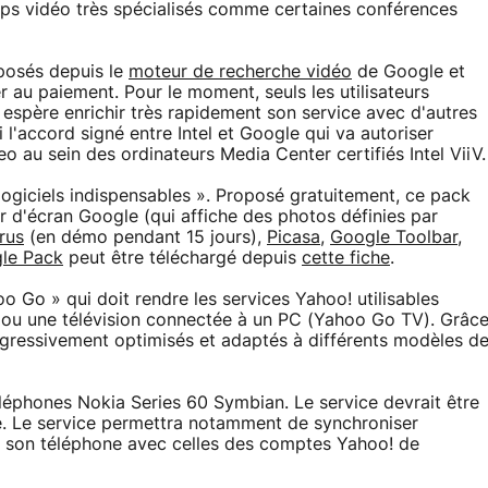
lips vidéo très spécialisés comme certaines conférences
oposés depuis le
moteur de recherche vidéo
de Google et
au paiement. Pour le moment, seuls les utilisateurs
espère enrichir très rapidement son service avec d'autres
i l'accord signé entre Intel et Google qui va autoriser
o au sein des ordinateurs Media Center certifiés Intel ViiV.
ogiciels indispensables ». Proposé gratuitement, ce pack
 d'écran Google (qui affiche des photos définies par
rus
(en démo pendant 15 jours),
Picasa
,
Google Toolbar
,
le Pack
peut être téléchargé depuis
cette fiche
.
o Go » qui doit rendre les services Yahoo! utilisables
ou une télévision connectée à un PC (Yahoo Go TV). Grâc
progressivement optimisés et adaptés à différents modèles d
léphones Nokia Series 60 Symbian. Le service devrait être
e. Le service permettra notamment de synchroniser
 son téléphone avec celles des comptes Yahoo! de