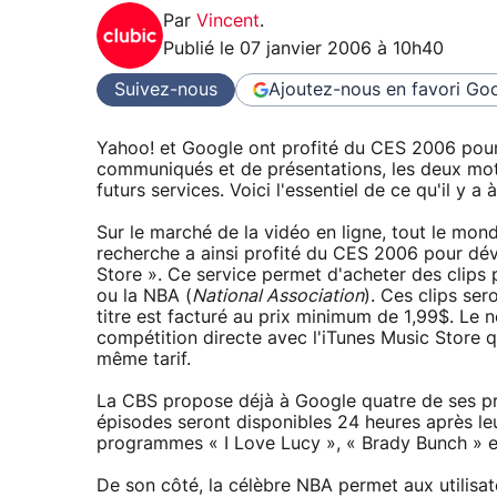
Par
Vincent
.
Publié le
07 janvier 2006 à 10h40
Suivez-nous
Ajoutez-nous en favori
Goo
Yahoo! et Google ont profité du CES 2006 pour a
communiqués et de présentations, les deux mot
futurs services. Voici l'essentiel de ce qu'il y a
Sur le marché de la vidéo en ligne, tout le mo
recherche a ainsi profité du CES 2006 pour dévo
Store ». Ce service permet d'acheter des clip
ou la NBA (
National Association
). Ces clips se
titre est facturé au prix minimum de 1,99$. Le 
compétition directe avec l'iTunes Music Store 
même tarif.
La CBS propose déjà à Google quatre de ses pr
épisodes seront disponibles 24 heures après leu
programmes « I Love Lucy », « Brady Bunch » e
De son côté, la célèbre NBA permet aux utilisa