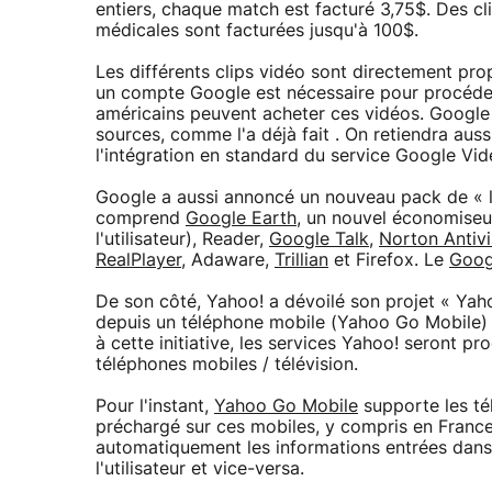
entiers, chaque match est facturé 3,75$. Des c
médicales sont facturées jusqu'à 100$.
Les différents clips vidéo sont directement pr
un compte Google est nécessaire pour procéder 
américains peuvent acheter ces vidéos. Google 
sources, comme l'a déjà fait . On retiendra auss
l'intégration en standard du service Google Vide
Google a aussi annoncé un nouveau pack de « l
comprend
Google Earth
, un nouvel économiseur
l'utilisateur), Reader,
Google Talk
,
Norton Antivi
RealPlayer
, Adaware,
Trillian
et Firefox. Le
Goog
De son côté, Yahoo! a dévoilé son projet « Yaho
depuis un téléphone mobile (Yahoo Go Mobile) 
à cette initiative, les services Yahoo! seront 
téléphones mobiles / télévision.
Pour l'instant,
Yahoo Go Mobile
supporte les té
préchargé sur ces mobiles, y compris en Franc
automatiquement les informations entrées dans
l'utilisateur et vice-versa.