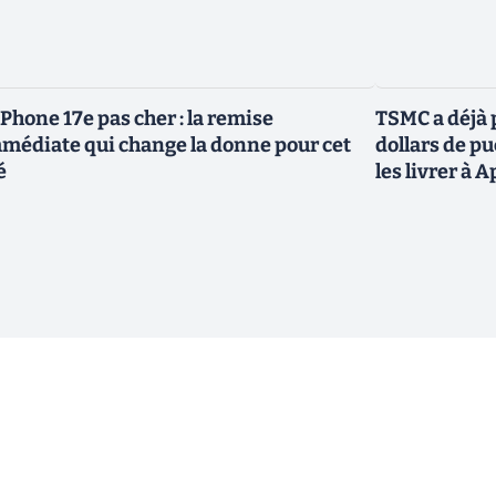
iPhone 17e pas cher : la remise
TSMC a déjà p
médiate qui change la donne pour cet
dollars de p
é
les livrer à 