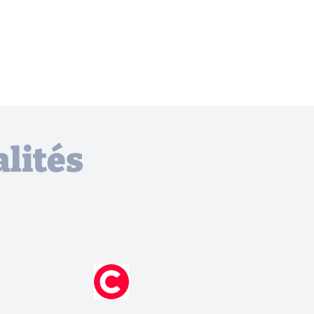
lités