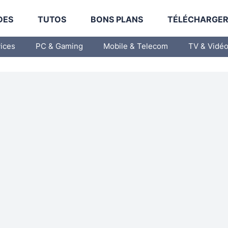
DES
TUTOS
BONS PLANS
TÉLÉCHARGE
vices
PC & Gaming
Mobile & Telecom
TV & Vidé