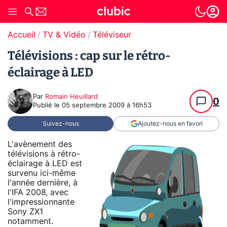
Accueil
TV & Vidéo
Téléviseur
Télévisions : cap sur le rétro-
éclairage à LED
Par
Romain Heuillard
0
Publié le
05 septembre 2009 à 16h53
Suivez-nous
Ajoutez-nous en favori
L'avènement des
télévisions à rétro-
éclairage à LED est
survenu ici-même
l'année dernière, à
l'IFA 2008, avec
l'impressionnante
Sony ZX1
notamment.