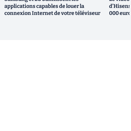
applications capables de louer la
d’Hisens
connexion Internet de votre téléviseur
000 eur