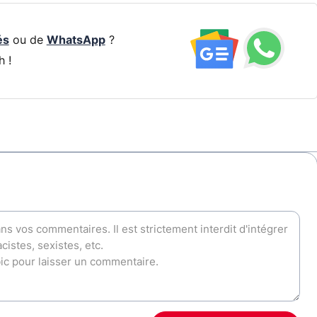
és
ou de
WhatsApp
?
h !