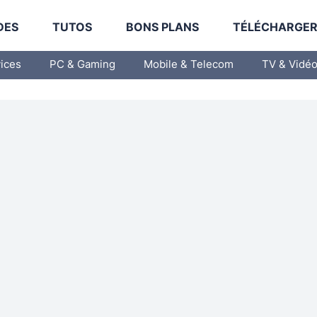
DES
TUTOS
BONS PLANS
TÉLÉCHARGE
vices
PC & Gaming
Mobile & Telecom
TV & Vidé