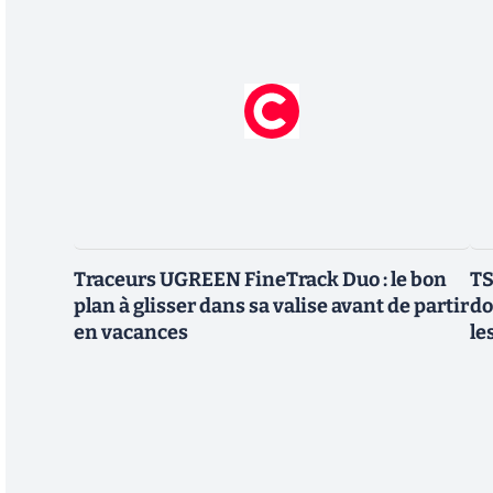
Traceurs UGREEN FineTrack Duo : le bon
TS
plan à glisser dans sa valise avant de partir
do
en vacances
le