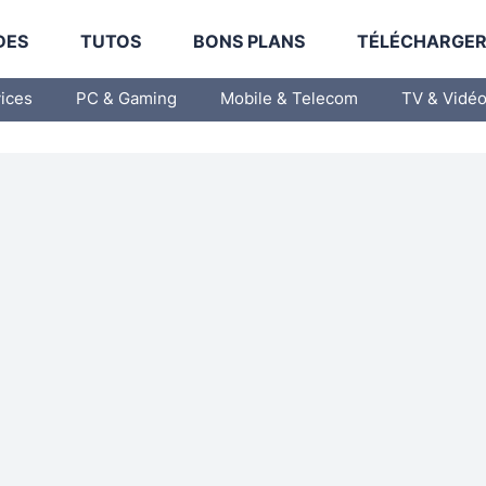
DES
TUTOS
BONS PLANS
TÉLÉCHARGE
vices
PC & Gaming
Mobile & Telecom
TV & Vidé