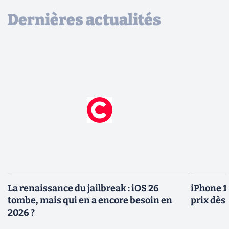
Dernières actualités
La renaissance du jailbreak : iOS 26
iPhone 1
tombe, mais qui en a encore besoin en
prix dès 
2026 ?