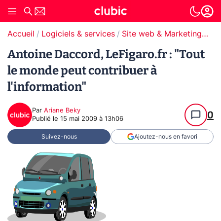
Accueil
Logiciels & services
Site web & Marketing Digital
Antoine Daccord, LeFigaro.fr : "Tout
le monde peut contribuer à
l'information"
Par
Ariane Beky
0
Publié le
15 mai 2009 à 13h06
Suivez-nous
Ajoutez-nous en favori