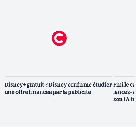
Disney+ gratuit ? Disney confirme étudier
Fini le c
une offre financée par la publicité
lancez-vo
son IA i