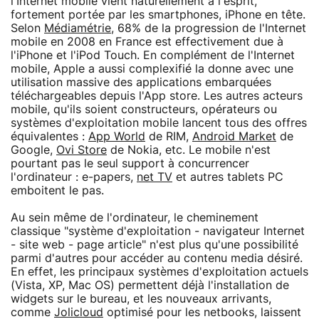
l'Internet mobile vient naturellement à l'esprit,
fortement portée par les smartphones, iPhone en tête.
Selon
Médiamétrie
, 68% de la progression de l'Internet
mobile en 2008 en France est effectivement due à
l'iPhone et l'iPod Touch. En complément de l'Internet
mobile, Apple a aussi complexifié la donne avec une
utilisation massive des applications embarquées
téléchargeables depuis l'App store. Les autres acteurs
mobile, qu'ils soient constructeurs, opérateurs ou
systèmes d'exploitation mobile lancent tous des offres
équivalentes :
App World
de RIM,
Android Market
de
Google,
Ovi Store
de Nokia, etc. Le mobile n'est
pourtant pas le seul support à concurrencer
l'ordinateur : e-papers,
net TV
et autres tablets PC
emboitent le pas.
Au sein même de l'ordinateur, le cheminement
classique "système d'exploitation - navigateur Internet
- site web - page article" n'est plus qu'une possibilité
parmi d'autres pour accéder au contenu media désiré.
En effet, les principaux systèmes d'exploitation actuels
(Vista, XP, Mac OS) permettent déjà l'installation de
widgets sur le bureau, et les nouveaux arrivants,
comme
Jolicloud
optimisé pour les netbooks, laissent