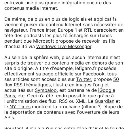
entrevoir une plus grande intégration encore des
contenus media Internet.
De même, de plus en plus de logiciels et applicatifs
viennent puiser du contenu Internet sans nécessiter de
navigateur. France Inter, Europe 1 et RTL caracolent en
tête des podcasts les plus téléchargés sur iTunes
pendant que Microsoft propose de recevoir les fils
d'actualité via
Windows Live Messenger
.
Au sein de la sphère web, plus aucun internaute n'est
surpris de trouver du contenu media en dehors de son
site d'origine. A titre d'exemple, lefigaro.fr possède
effectivement sa page officielle sur
Facebook
, tous
ses articles sont accessibles sur
Twitter
, propose
50
flux RSS
thématiques, illustre en images l'onglet
actualités sur
Symbaloo
, est partenaire de
iGoogle
Paris
, etc. Ceci n'a été rendu possible que grâce à
l'uniformisation des flux, RSS ou XML. Le
Guardian
et
le
NY Times
montrent la prochaine (ultime ?) étape de
la déportation de contenus avec l'ouverture de leurs
APIs.
Pourtant, il n'y a qu'un pas entre l'âge d'Or et le feu de