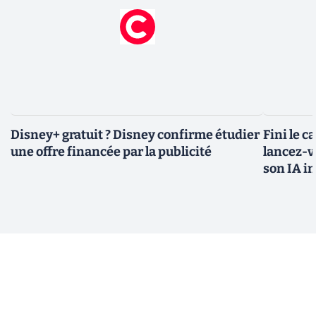
Disney+ gratuit ? Disney confirme étudier
Fini le c
une offre financée par la publicité
lancez-vo
son IA i