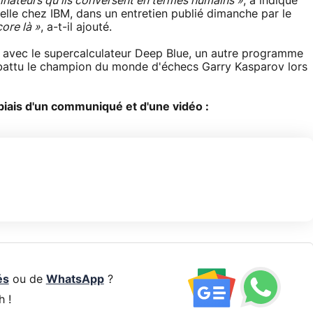
rdinateurs qu'ils conversent en termes humains »
, a indiqué
cielle chez IBM, dans un entretien publié dimanche par le
ore là »
, a-t-il ajouté.
sé avec le supercalculateur Deep Blue, un autre programme
battu le champion du monde d'échecs Garry Kasparov lors
e biais d'un communiqué et d'une vidéo :
és
ou de
WhatsApp
?
h !