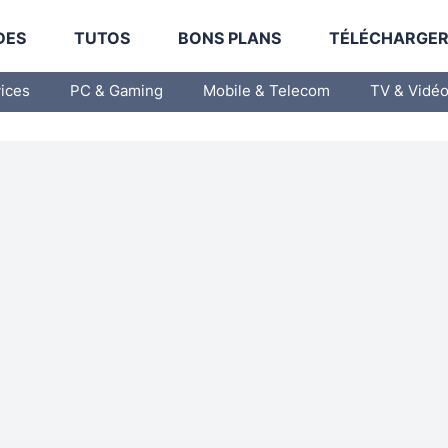
DES
TUTOS
BONS PLANS
TÉLÉCHARGE
vices
PC & Gaming
Mobile & Telecom
TV & Vidé