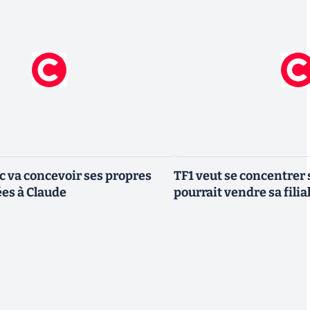
ic va concevoir ses propres
TF1 veut se concentrer 
es à Claude
pourrait vendre sa fili