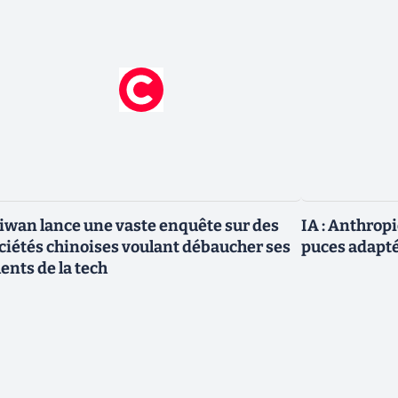
iwan lance une vaste enquête sur des
IA : Anthrop
ciétés chinoises voulant débaucher ses
puces adapté
lents de la tech