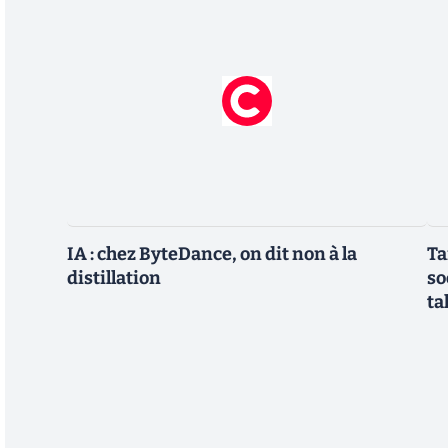
IA : chez ByteDance, on dit non à la
Ta
distillation
so
ta