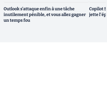
Outlook s’attaque enfin à une tâche
Copilot 
inutilement pénible, et vous allez gagner
jette l'é
un temps fou