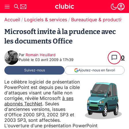
Accueil
Logiciels & services
Bureautique & productivit
Microsoft invite à la prudence avec
les documents Office
Par
Romain Heuillard
0
Publié le
03 avril 2009 à 17h39
Suivez-nous
Ajoutez-nous en favori
Le célèbre logiciel de présentation
PowerPoint est depuis peu la cible
d'attaques visant une faille non
corrigée, révèle Microsoft
à ses
abonnés TechNet
. Seules
d'anciennes versions, issues
d'Office 2000 SP3, 2002 SP3 et
2003 SP3, sont affectées.
L'ouverture d'une présentation PowerPoint