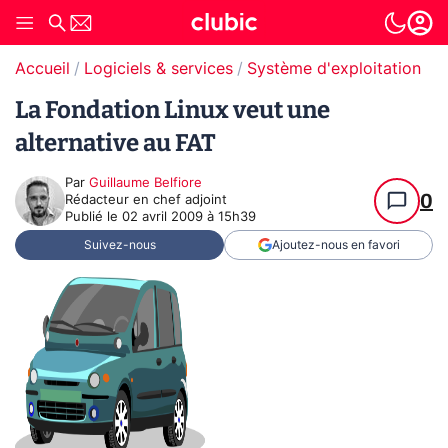
Accueil
Logiciels & services
Système d'exploitation (O
La Fondation Linux veut une
alternative au FAT
Par
Guillaume Belfiore
0
Rédacteur en chef adjoint
Publié le
02 avril 2009 à 15h39
Suivez-nous
Ajoutez-nous en favori