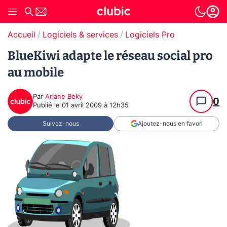
Accueil
Logiciels & services
Logiciels Pro
BlueKiwi adapte le réseau social pro
au mobile
Par
Ariane Beky
0
Publié le
01 avril 2009 à 12h35
Suivez-nous
Ajoutez-nous en favori