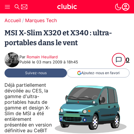
Accueil
Marques Tech
MSI X-Slim X320 et X340 : ultra-
portables dans le vent
Par
Romain Heuillard
0
Publié le
03 mars 2009 à 18h45
Suivez-nous
Ajoutez-nous en favori
Déjà partiellement
dévoilée au CES, la
gamme d'ultra-
portables hauts de
gamme et design X-
Slim de MSI a été
entièrement
présentée en version
définitive au CeBIT