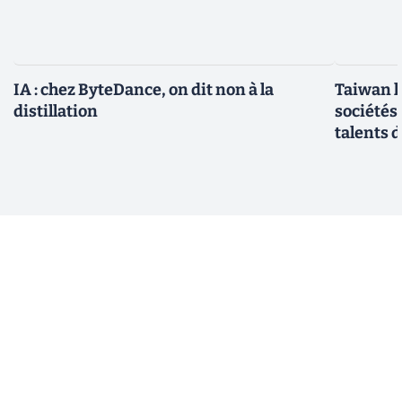
IA : chez ByteDance, on dit non à la
Taiwan l
distillation
sociétés
talents d