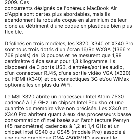
2009. Ces
concurrents désignés de l'onéreux MacBook Air
d'Apple sont certes plus abordables, mais ils
abandonnent la robuste coque en aluminium de leur
clone au détriment d'une coque en plastique bien plus
flexible.
Déclinés en trois modèles, les X320, X340 et X340 Pro
sont tous trois dotés d'un écran 16/9e WXGA (1366 x
768 pixels) de 13 pouces et ne mesurent que 1,98
centimètre d'épaisseur pour 1,3 kilogramme. Ils
disposent de 3 ports USB, d'entrées/sorties audio,
d'un connecteur RJ45, d'une sortie vidéo VGA (X320)
ou HDMI (X340) et de connectiques 3G et/ou WiMax
optionnelles en plus du WiFi.
Le MSI X320 abrite un processeur Intel Atom Z530
cadencé à 1,6 GHz, un chipset Intel Poulsbo et une
quantité de mémoire vive non précisée. Les X340 et
X340 Pro abritent quant à eux des processeurs basse
consommation d'Intel basés sur l'architecture Penryn
(45 nanomètres) cadencés à 1,2 et 1,4 GHz et un
chipset Intel GS40 ou GS45 (modèle Pro) associé à
une puce graphique GMA 4500MHD assurant le