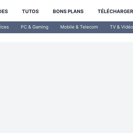
DES
TUTOS
BONS PLANS
TÉLÉCHARGE
vices
PC & Gaming
Mobile & Telecom
TV & Vidé