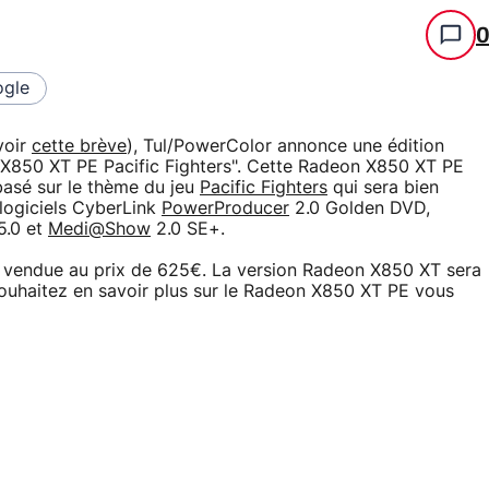
gle
voir
cette brève
), Tul/PowerColor annonce une édition
n X850 XT PE Pacific Fighters". Cette Radeon X850 XT PE
asé sur le thème du jeu
Pacific Fighters
qui sera bien
 logiciels CyberLink
PowerProducer
2.0 Golden DVD,
5.0 et
Medi@Show
2.0 SE+.
ra vendue au prix de 625€. La version Radeon X850 XT sera
souhaitez en savoir plus sur le Radeon X850 XT PE vous