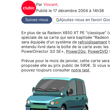
Par
Vincent
.
Publié le
17 décembre 2004 à 14h38
Suivez-nous
Ajoutez-nous en favori
Goo
En plus de sa Radeon X850 XT PE "classique" (
spéciale de sa carte qui sera baptisée "Radeo
sera équipée d'un système de
refroidissement
b
entendu livré dans la boîte de la carte avec les
PowerDirector 3.0 SE+,
Power2Go
,
PowerDVD
Prévue pour le mois de janvier, cette carte se
proposée elle au prix public de 590€. Si vous 
pouvez toujours consulter
notre test
.