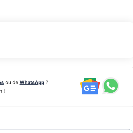
és
ou de
WhatsApp
?
h !