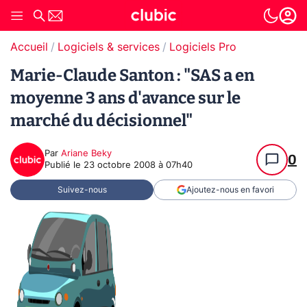
Accueil
Logiciels & services
Logiciels Pro
Marie-Claude Santon : "SAS a en
moyenne 3 ans d'avance sur le
marché du décisionnel"
Par
Ariane Beky
0
Publié le
23 octobre 2008 à 07h40
Suivez-nous
Ajoutez-nous en favori