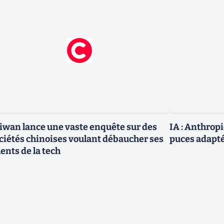
iwan lance une vaste enquête sur des
IA : Anthrop
ciétés chinoises voulant débaucher ses
puces adapté
lents de la tech