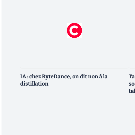
IA : chez ByteDance, on dit non à la
Ta
distillation
so
ta