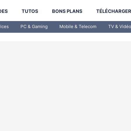
DES
TUTOS
BONS PLANS
TÉLÉCHARGE
vices
PC & Gaming
Mobile & Telecom
TV & Vidé