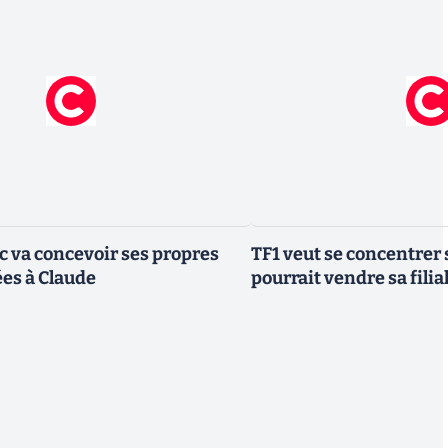
ic va concevoir ses propres
TF1 veut se concentrer 
es à Claude
pourrait vendre sa fili