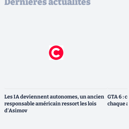
Dernières actualités
Les IA deviennent autonomes, un ancien
GTA 6 : 
responsable américain ressort les lois
chaque 
d'Asimov