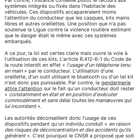
Par contre, l'instance conseille plutôt le recours aux
systèmes intégrés ou fixés dans l'habitacle des
véhicules. Ces dispositifs accapareraient moins
l'attention du conducteur que les casques, kits mains
libres et autres oreillettes. Une position que n'a pas
soutenue la Ligue contre la violence routière estimant
que le danger était le même avec ces systèmes
embarqués.
A ce jour, la loi est certes claire mais ouvre la voie à
l'utilisation de ces kits. L'article R.412-6-1 du Code de
la route interdit en effet «
l'usage d'un téléphone tenu
en main
» par le conducteur. L'utilisation d'une
oreillette, d'un outil utilisant le bluetooth ou d'un tel kit
n'est donc pas punissable. Par contre, la
gendarmerie
attire l'attention
sur le fait qu'un conducteur doit rester
«
constamment en état et en position d'exécuter
commodément et sans délai toutes les manœuvres qui
lui incombent
».
Les autorités déconseillent donc l'usage de ces
dispositifs pendant qu'un individu conduit «
en raison
des risques de déconcentration et des accidents qu'ils
génèrent
». C'est pourquoi le CNSR a proposé que soit