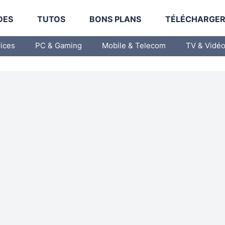
DES
TUTOS
BONS PLANS
TÉLÉCHARGE
vices
PC & Gaming
Mobile & Telecom
TV & Vidé