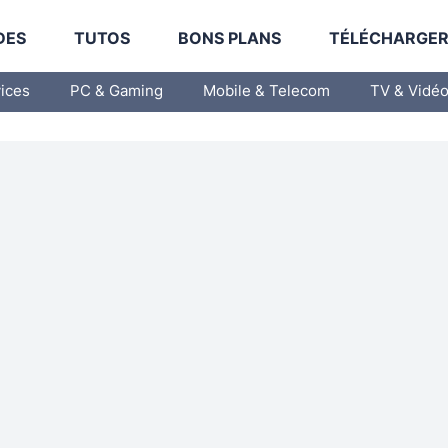
DES
TUTOS
BONS PLANS
TÉLÉCHARGE
vices
PC & Gaming
Mobile & Telecom
TV & Vidé