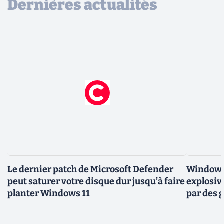
Dernières actualités
Le dernier patch de Microsoft Defender
Windows 
peut saturer votre disque dur jusqu’à faire
explosiv
planter Windows 11
par des 