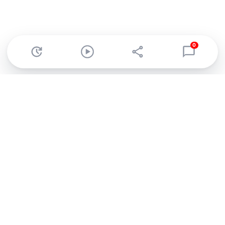
0
Abonnez-vous à notre newsletter !
Recevez un résumé quotidien de l'actu technologique.
S'inscrire
En cliquant sur s'inscrire, j’accepte de recevoir par email des
informations, actualités et offres commerciales de Clubic.
Conformément au RGPD, vous pouvez retirer votre consentement
à tout moment en cliquant sur le lien de désinscription présent
dans chaque email. Pour en savoir plus sur la gestion de vos