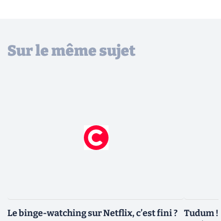
Sur le même sujet
Le binge-watching sur Netflix, c’est fini ?
Tudum ! 