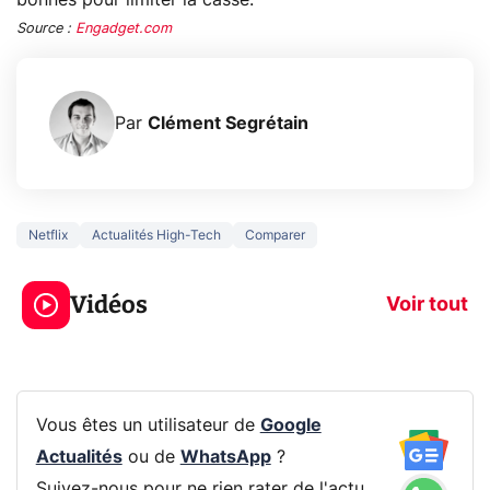
bonnes pour limiter la casse.
Source :
Engadget.com
Par
Clément Segrétain
Netflix
Actualités High-Tech
Comparer
3 écrans en 1 pour
5 générations
319€ ? Voici L'AOC
jeux dans la
Vidéos
CQ32G4ZA !
prochaine Xbo
Voir tout
Vous êtes un utilisateur de
Google
Actualités
ou de
WhatsApp
?
Suivez-nous pour ne rien rater de l'actu