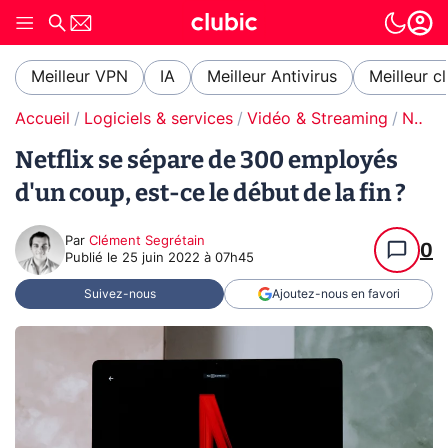
Meilleur VPN
IA
Meilleur Antivirus
Meilleur c
Accueil
Logiciels & services
Vidéo & Streaming
Netflix
Netflix se sépare de 300 employés
d'un coup, est-ce le début de la fin ?
Par
Clément Segrétain
0
Publié le
25 juin 2022 à 07h45
Suivez-nous
Ajoutez-nous en favori