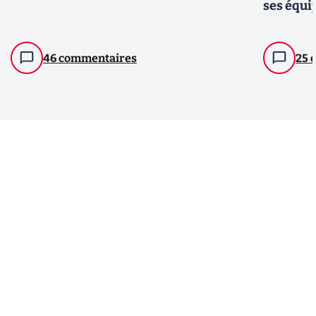
ses équi
46 commentaires
25 