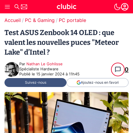
Accueil
PC & Gaming
PC portable
Test ASUS Zenbook 14 OLED : que
valent les nouvelles puces "Meteor
Lake" d’Intel ?
Par
Nathan Le Gohlisse
0
Spécialiste Hardware
Publié le
15 janvier 2024 à 11h45
Suivez-nous
Ajoutez-nous en favori