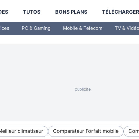
DES
TUTOS
BONS PLANS
TÉLÉCHARGE
vices
PC & Gaming
Mobile & Telecom
TV & Vidé
Meilleur climatiseur
Comparateur Forfait mobile
Comp