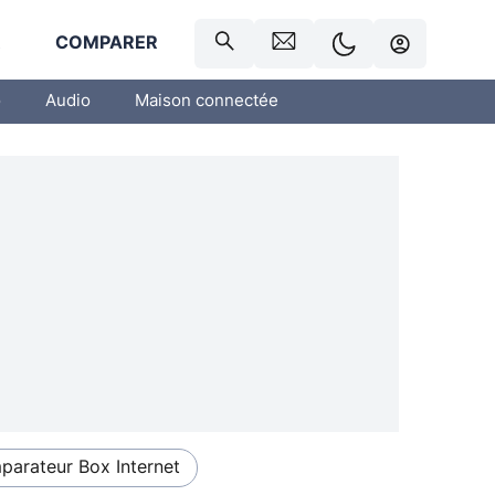
R
COMPARER
o
Audio
Maison connectée
arateur Box Internet