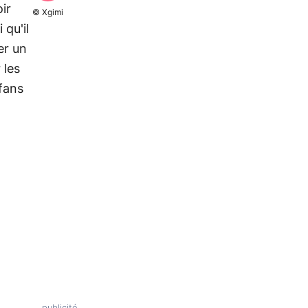
ir
© Xgimi
 qu'il
er un
 les
fans