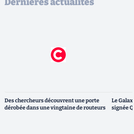
Dernières actualités
Des chercheurs découvrent une porte
Le Galax
dérobée dans une vingtaine de routeurs
signée 