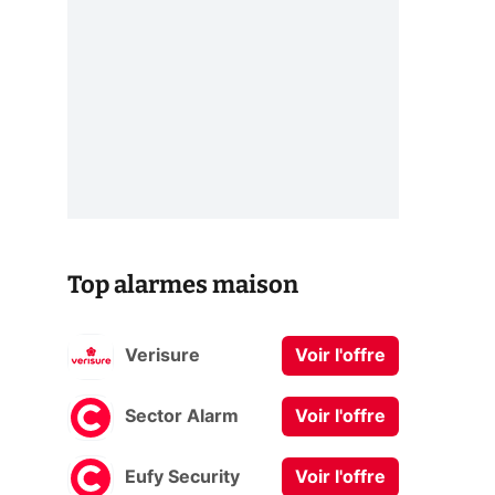
Top alarmes maison
Verisure
Voir l'offre
Sector Alarm
Voir l'offre
Eufy Security
Voir l'offre