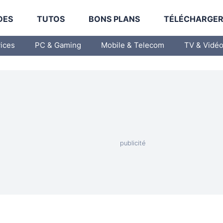
DES
TUTOS
BONS PLANS
TÉLÉCHARGE
vices
PC & Gaming
Mobile & Telecom
TV & Vidé